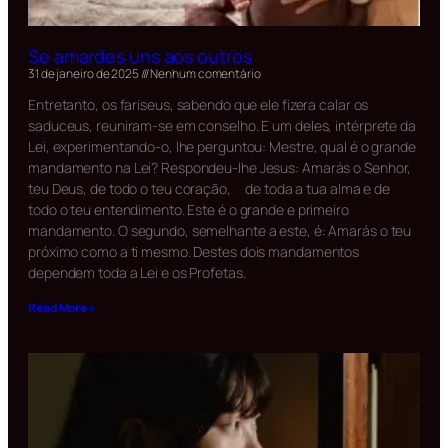
Se amardes uns aos outros
31 de janeiro de 2025
Nenhum comentário
Entretanto, os fariseus, sabendo que ele fizera calar os
saduceus, reuniram-se em conselho. E um deles, intérprete da
Lei, experimentando-o, lhe perguntou: Mestre, qual é o grande
mandamento na Lei? Respondeu-lhe Jesus: Amarás o Senhor,
teu Deus, de todo o teu coração, de toda a tua alma e de
todo o teu entendimento. Este é o grande e primeiro
mandamento. O segundo, semelhante a este, é: Amarás o teu
próximo como a ti mesmo. Destes dois mandamentos
dependem toda a Lei e os Profetas.
Read More »