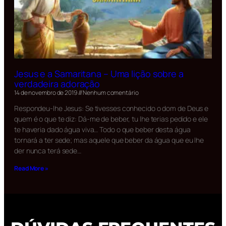
Jesus e a Samaritana – Uma lição sobre a
verdadeira adoração
14 de novembro de 2019
Nenhum comentário
Respondeu-lhe Jesus: Se tivesses conhecido o dom de Deus e
quem é o que te diz: Dá-me de beber, tu lhe terias pedido e ele
te haveria dado água viva… Todo o que beber desta água
tornará a ter sede; mas aquele que beber da água que eu lhe
der nunca terá sede…
Read More »