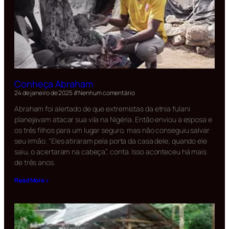
Conheça Abraham
24 de janeiro de 2025
Nenhum comentário
Abraham foi alertado de que extremistas da etnia fulani
planejavam atacar sua vila na Nigéria. Então enviou a esposa e
os três filhos para um lugar seguro, mas não conseguiu salvar
seu irmão. “Eles atiraram pela porta da casa dele; quando ele
saiu, o acertaram na cabeça”, conta. Isso aconteceu há mais
de três anos.
Read More »