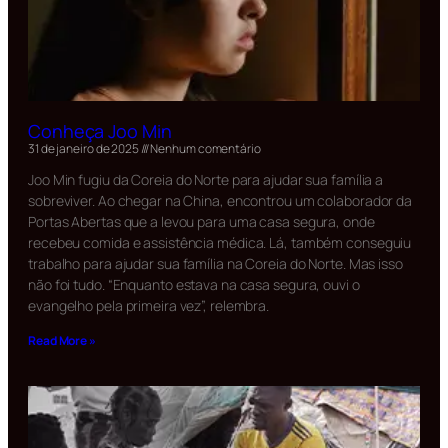
Conheça Joo Min
31 de janeiro de 2025
Nenhum comentário
Joo Min fugiu da Coreia do Norte para ajudar sua família a
sobreviver. Ao chegar na China, encontrou um colaborador da
Portas Abertas que a levou para uma casa segura, onde
recebeu comida e assistência médica. Lá, também conseguiu
trabalho para ajudar sua família na Coreia do Norte. Mas isso
não foi tudo. “Enquanto estava na casa segura, ouvi o
evangelho pela primeira vez”, relembra.
Read More »