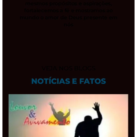
mesmos propósitos e aspirações,
fortalecemos a fé e mostramos ao
mundo o amor de Deus presente em
nós
VEJA NOS BLOGS
NOTÍCIAS E FATOS