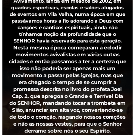
Avivamento, ainda em meados de 2002, em
quadras esportivas, escolas e salões alugados
de eventos em Vila Velha, numa época em que
passávamos horas a fio adorando a Deus com
canções e canticos espirituais, ainda não
tínhamos noção da profundidade que o
SENHOR havia reservado para esta geração.
Nesta mesma época começaram a eclodir
movimentos avivalistas em várias outras
cidades e então passamos a ter a certeza que
isso não poderia ser apenas mais um
movimento a passar pelas igrejas, mas que
era chegado o tempo de se cumprir a
promessa descrita no livro do profeta Joel
Cap. 2, que apregoa o Grande e Terrível Dia
do SENHOR, mandando tocar a trombeta em
Sião, anunciar em alta voz, convertendo-se
de todo o coração, rasgando nossos corações
e não as nossas vestes, para que o Senhor
derrame sobre nós o seu Espírito,