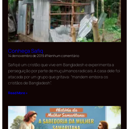
Conheça Safiq
14 de novembro de 2019
Nenhum comentário
Safiq é um cristão que vive em Bangladesh e experimenta a
perseguição por parte de muçulmanos radicais. A casa dele foi
atacada por um grupo que gritava: “mandem embora os
cristãos de Bangladesh”.
Read More »