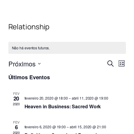
Relationship
Não há eventos futuros.
Pesqui
Nave
Próximos
Procurar
Lista
do
eventos
e
Selecione
visua
Últimos Eventos
a
Even
naveg
data.
de
FEV
20
fevereiro 20, 2020 @ 18:00
–
abril 11, 2020 @ 19:00
visuais
2020
Heaven in Business: Sacred Work
de
Evento
FEV
6
fevereiro 6, 2020 @ 19:00
–
abril 15, 2020 @ 21:00
2020